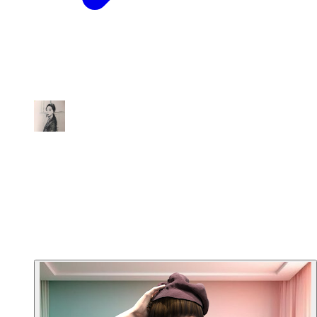
Kellen Ribka Tan
★★★★★
Course di Pushka School Indonesia sangat
mengesankan! Materinya disampaikan
dengan jelas dan terstruktur, sehingga lebih
mudah dipahami — terutama untuk
pemula seperti saya. CS Pushka juga
sangat responsif.