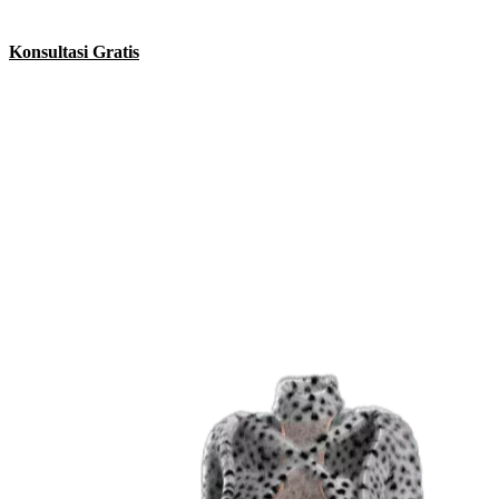
mentor profesional. Dipercaya 18.500+ siswa di seluruh dunia.
Konsultasi Gratis
★★★★★
5,0
dari 77 ulasan Google ·
18.500+
siswa
Inilah yang Akan Anda Ciptakan
Busana 3D fotorealistis — 100% dirancang di dalam CLO3D, dari
pola sampai render.