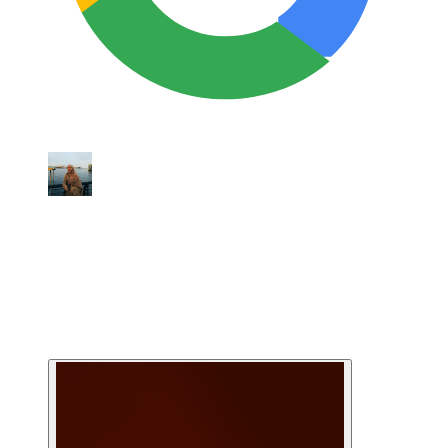
Ulasan Google
Putri Alya
★★★★★
Senang sekali bisa belajar hal baru tentang
digital fashion menggunakan CLO3D.
Materi pembelajarannya padat dan
‘daging’ banget, diajarkan step by step
secara detail. Worth to invest!