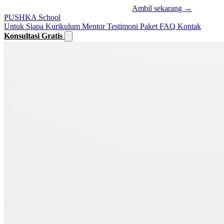
🔥
DISKON 50% berakhir dalam
26:50
Ambil sekarang →
PUSHKA
School
Untuk Siapa
Kurikulum
Mentor
Testimoni
Paket
FAQ
Kontak
Konsultasi Gratis