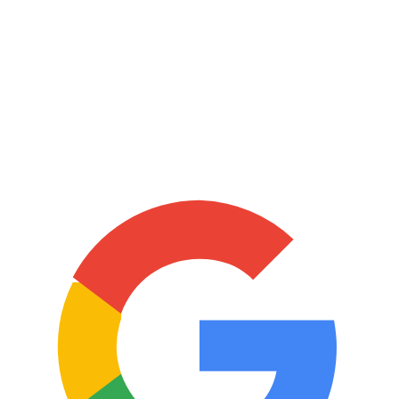
Linda Oktariyanti
★★★★★
Awalnya ragu buat ikutan karena gak ada
basic design sama sekali, tapi setelah
gabung ke Pushka bener-bener membantu
banget karena belajarnya dari basic.
Materinya detail, aku mudah paham,
pengajar dan staffnya juga baik banget.
Gak rugi deh belajar di sini, thankyou
Pushka!