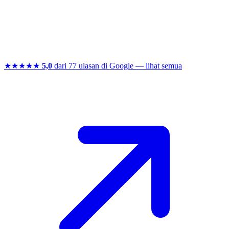
Saat ini komunitas kami telah tersebar ke 15 kota besar di seluruh
Indonesia, termasuk Jakarta, Bandung, Bali, Bekasi, Bogor, Depok,
Makassar, Malang, Medan, Pekanbaru, Semarang, Solo, Surabaya,
Tangerang, dan Yogyakarta.
Apa Kata Siswa Kami
★★★★★
5,0
dari 77 ulasan di Google — lihat semua