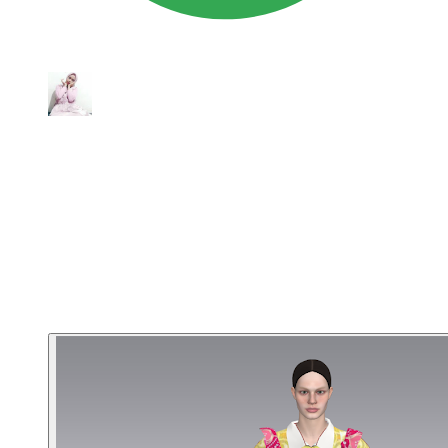
Ulasan Google
Rina Mariana
★★★★★
Kursus CLO3D-nya sangat
menyenangkan. Video tutorialnya mudah
dipahami, dimulai dari hal paling dasar
dengan step yang sangat jelas. Ketika ada
kesulitan pun saya bisa bertanya via
WhatsApp dan responnya selalu cepat —
sampai aku bener-bener bisa
mengaplikasikannya.