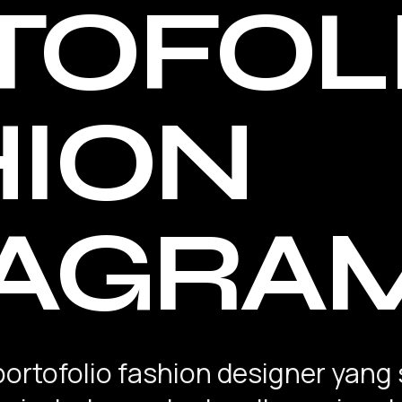
TOFOL
HION
TAGRA
ortofolio fashion designer yang s