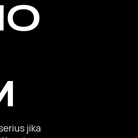
IO
M
erius jika