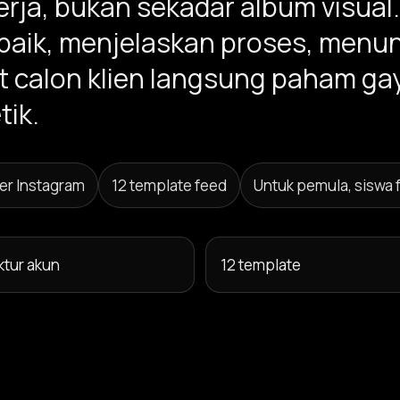
erja, bukan sekadar album visual
rbaik, menjelaskan proses, menu
at calon klien langsung paham ga
tik.
er Instagram
12 template feed
Untuk pemula, siswa 
ktur akun
12 template