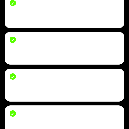
Rise depan dan rise belakang.
Ukuran paling
penting untuk membaca kenyamanan duduk dan
kurva pesak.
Lingkar paha, lutut, dan bukaan kaki.
Menentukan apakah celana straight, jogger,
palazzo anak, atau celana pendek santai.
Panjang celana dari pinggang ke hem.
Bedakan celana pendek, 7/8, panjang penuh,
atau model cropped.
Tinggi duduk atau sitting reference.
Dipakai
untuk menguji apakah celana tertarik ketika