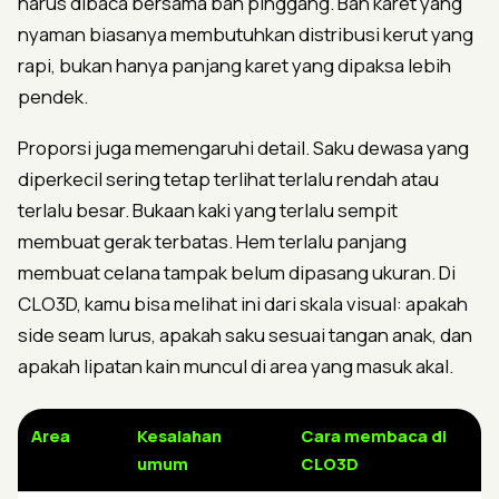
harus dibaca bersama ban pinggang. Ban karet yang
nyaman biasanya membutuhkan distribusi kerut yang
rapi, bukan hanya panjang karet yang dipaksa lebih
pendek.
Proporsi juga memengaruhi detail. Saku dewasa yang
diperkecil sering tetap terlihat terlalu rendah atau
terlalu besar. Bukaan kaki yang terlalu sempit
membuat gerak terbatas. Hem terlalu panjang
membuat celana tampak belum dipasang ukuran. Di
CLO3D, kamu bisa melihat ini dari skala visual: apakah
side seam lurus, apakah saku sesuai tangan anak, dan
apakah lipatan kain muncul di area yang masuk akal.
Area
Kesalahan
Cara membaca di
umum
CLO3D