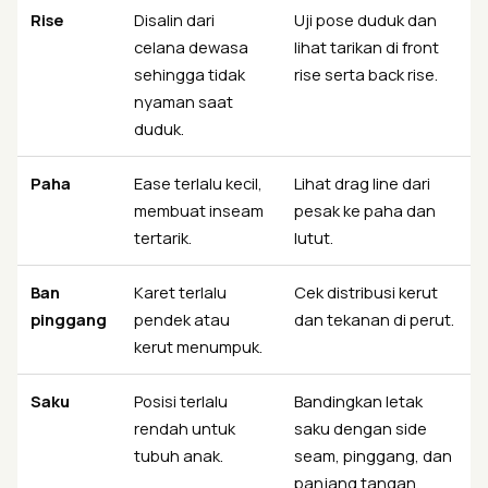
Rise
Disalin dari
Uji pose duduk dan
celana dewasa
lihat tarikan di front
sehingga tidak
rise serta back rise.
nyaman saat
duduk.
Paha
Ease terlalu kecil,
Lihat drag line dari
membuat inseam
pesak ke paha dan
tertarik.
lutut.
Ban
Karet terlalu
Cek distribusi kerut
pinggang
pendek atau
dan tekanan di perut.
kerut menumpuk.
Saku
Posisi terlalu
Bandingkan letak
rendah untuk
saku dengan side
tubuh anak.
seam, pinggang, dan
panjang tangan.