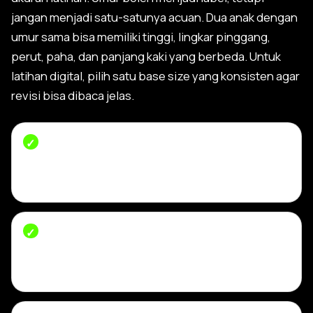
jangan menjadi satu-satunya acuan. Dua anak dengan
umur sama bisa memiliki tinggi, lingkar pinggang,
perut, paha, dan panjang kaki yang berbeda. Untuk
latihan digital, pilih satu base size yang konsisten agar
revisi bisa dibaca jelas.
Lingkar pinggang dan posisi pinggang.
Tentukan apakah celana duduk di pinggang
natural, sedikit turun, atau high waist anak.
Lingkar perut dan pinggul.
Membantu
memberi ease yang cukup tanpa membuat
celana jatuh berlebihan.