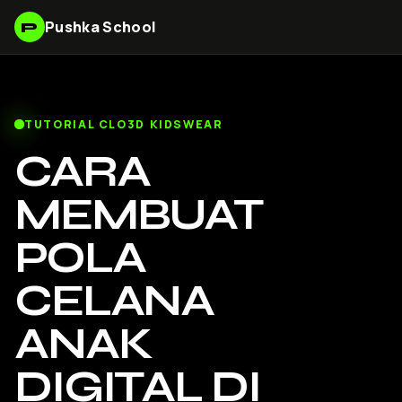
Pushka School
P
TUTORIAL CLO3D KIDSWEAR
CARA
MEMBUAT
POLA
CELANA
ANAK
DIGITAL DI