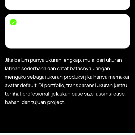
avatar duduk.
Lebar ban pinggang dan panjang karet.
Wajib
untuk celana anak santai, jogger, dan celana
yang mudah dipakai.
Jika belum punya ukuran lengkap, mulai dari ukuran
latihan sederhana dan catat batasnya. Jangan
mengaku sebagai ukuran produksi jika hanya memakai
avatar default. Di portfolio, transparansi ukuran justru
terlihat profesional: jelaskan base size, asumsi ease,
bahan, dan tujuan project.