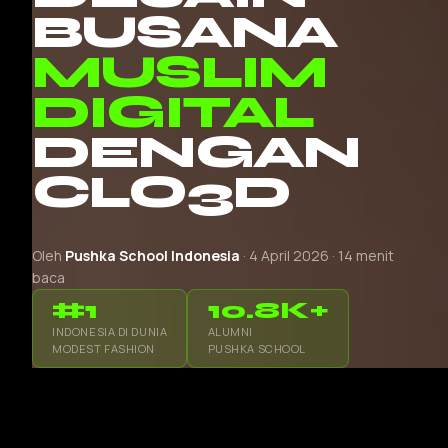
BUSANA
MUSLIM
DIGITAL
DENGAN
CLO3D
Oleh
Pushka School Indonesia
· 4 April 2026 · 14 menit
baca
#1
10.8K+
INDONESIA DI DUNIA
ALUMNI
MODEST FASHION
PUSHKA SCHOOL