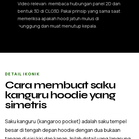
Video relevan: membaca hubungan panel 2D dan
bentuk 3D di CLO3D. Pakai prinsip yang sama saat
memeriksa apakah hood jatuh mulus di
punggung dan muat menutup kepala.
DETAIL IKONIK
Cara membuat saku
kanguru hoodie yang
simetris
Saku kanguru (kangaroo pocket) adalah saku tempel
besar di tengah depan hoodie dengan dua bukaan
tangan di sisi kiri dan kanan. Inilah detail yang langsung