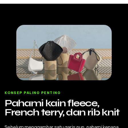
KONSEP PALING PENTING
Pahami kain fleece,
French terry, dan rib knit
Sebelum menggambar satu garis pun, pahami kenapa