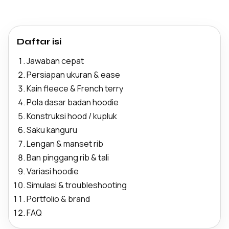
Daftar isi
Jawaban cepat
Persiapan ukuran & ease
Kain fleece & French terry
Pola dasar badan hoodie
Konstruksi hood / kupluk
Saku kanguru
Lengan & manset rib
Ban pinggang rib & tali
Variasi hoodie
Simulasi & troubleshooting
Portfolio & brand
FAQ